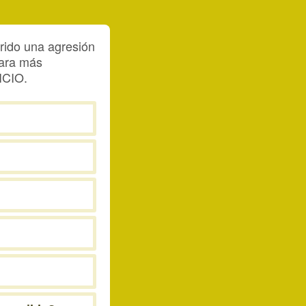
frido una agresión
Para más
ICIO.